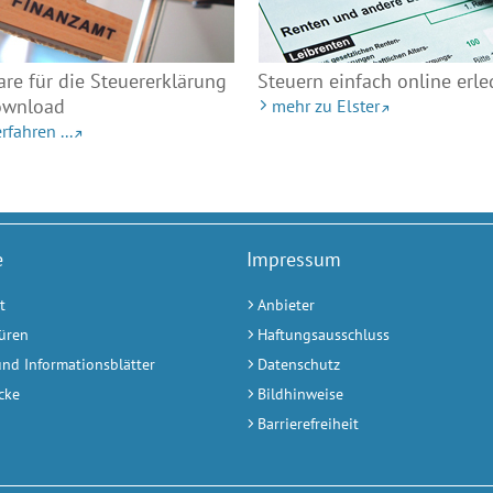
re für die Steuererklärung
Steuern einfach online erl
wnload
mehr zu Elster
rfahren ...
e
Impressum
t
Anbieter
üren
Haftungsausschluss
und Informationsblätter
Datenschutz
cke
Bildhinweise
Barrierefreiheit