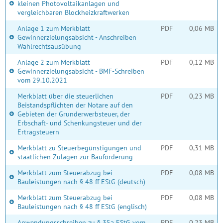
kleinen Photovoltaikanlagen und
vergleichbaren Blockheizkraftwerken
Anlage 1 zum Merkblatt
PDF
0,06 MB
Gewinnerzielungsabsicht - Anschreiben
Wahlrechtsausübung
Anlage 2 zum Merkblatt
PDF
0,12 MB
Gewinnerzielungsabsicht - BMF-Schreiben
vom 29.10.2021
Merkblatt über die steuerlichen
PDF
0,23 MB
Beistandspflichten der Notare auf den
Gebieten der Grunderwerbsteuer, der
Erbschaft- und Schenkungsteuer und der
Ertragsteuern
Merkblatt zu Steuerbegünstigungen und
PDF
0,31 MB
staatlichen Zulagen zur Bauförderung
Merkblatt zum Steuerabzug bei
PDF
0,08 MB
Bauleistungen nach § 48 ff EStG (deutsch)
Merkblatt zum Steuerabzug bei
PDF
0,08 MB
Bauleistungen nach § 48 ff EStG (englisch)
Anwendungsschreiben zu § 35a EStG vom
PDF
0,23 MB