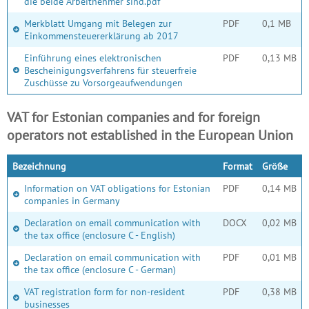
die beide Arbeitnehmer sind.pdf
Merkblatt Umgang mit Belegen zur
PDF
0,1 MB
Einkommensteuererklärung ab 2017
Einführung eines elektronischen
PDF
0,13 MB
Bescheinigungsverfahrens für steuerfreie
Zuschüsse zu Vorsorgeaufwendungen
VAT for Estonian companies and for foreign
operators not established in the European Union
Bezeichnung
Format
Größe
Information on VAT obligations for Estonian
PDF
0,14 MB
companies in Germany
Declaration on email communication with
DOCX
0,02 MB
the tax office (enclosure C - English)
Declaration on email communication with
PDF
0,01 MB
the tax office (enclosure C - German)
VAT registration form for non-resident
PDF
0,38 MB
businesses