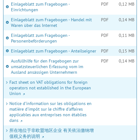
Einlageblatt zum Fragebogen -
PDF
0,12 MB
Einrichtungen
Einlageblatt zum Fragebogen - Handel mit
PDF
0,14 MB
Waren über das Internet
Einlageblatt zum Fragebogen -
PDF
0,11 MB
Personenbeförderungen
Einlageblatt zum Fragebogen - Anteilseigner
PDF
0,15 MB
Ausfüllhilfe für den Fragebogen zur
PDF
0,14 MB
umsatzsteuerlichen Erfassung vom im
Ausland ansässigen Unternehmern
Fact sheet on VAT obligations for foreign
operators not established in the European
Union
Notice d’information sur les obligations en
matière d’impôt sur le chiffre d’affaires
applicables aux entreprises non établies
dans
所在地位于非欧盟地区企业 有关依法缴纳增
值税义务的说明