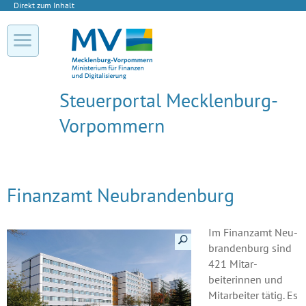
Direkt zum Inhalt
Steuerportal Mecklenburg-
Vorpommern
Finanzamt Neubrandenburg
Im Finanz­amt Neu­
Details anzeigen
bran­den­burg sind
421 Mit­ar­
beiterinnen und
Mit­arbeiter tätig. Es