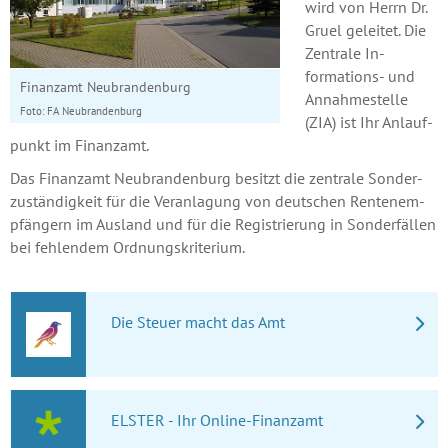
wird von Herrn Dr.
Gruel ge­lei­tet. Die
Zen­trale In­
formations- und
Finanzamt Neubrandenburg
An­nahme­stelle
Foto: FA Neubrandenburg
(ZIA) ist Ihr An­lauf­
punkt im Finanz­amt.
Das Finanz­amt Neu­bran­den­burg be­sitzt die zentrale Sonder­
zu­stän­dig­keit für die Ver­an­lagung von deu­tschen Ren­ten­em­
pfän­gern im Aus­land und für die Registrierung in Sonderfällen
bei fehlendem Ordnungskriterium.
Die Steuer macht das Amt
ELSTER - Ihr Online-Finanzamt